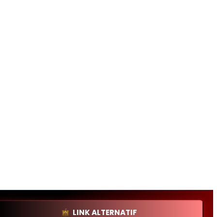
LINK ALTERNATIF