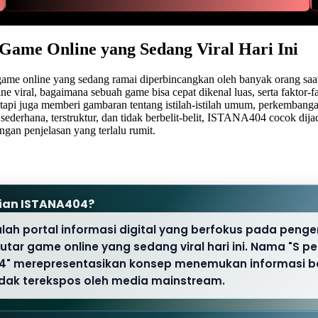
Game Online yang Sedang Viral Hari Ini
game online yang sedang ramai diperbincangkan oleh banyak orang sa
ral, bagaimana sebuah game bisa cepat dikenal luas, serta faktor-fa
tetapi juga memberi gambaran tentang istilah-istilah umum, perkemban
erhana, terstruktur, dan tidak berbelit-belit, ISTANA404 cocok dijad
ngan penjelasan yang terlalu rumit.
ian ISTANA404?
lah portal informasi digital yang berfokus pada pen
ar game online yang sedang viral hari ini. Nama "S 
4" merepresentasikan konsep menemukan informasi b
tidak terekspos oleh media mainstream.