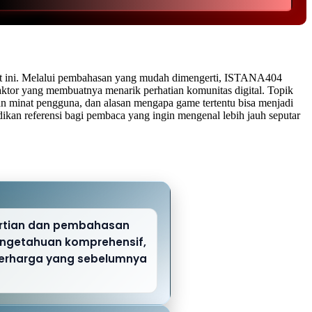
at ini. Melalui pembahasan yang mudah dimengerti, ISTANA404
ktor yang membuatnya menarik perhatian komunitas digital. Topik
gan minat pengguna, dan alasan mengapa game tertentu bisa menjadi
ikan referensi bagi pembaca yang ingin mengenal lebih jauh seputar
gertian dan pembahasan
pengetahuan komprehensif,
erharga yang sebelumnya