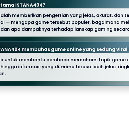
utama ISTANA404?
alah memberikan pengertian yang jelas, akurat, dan t
iral — mengapa game tersebut populer, bagaimana me
 dan apa dampaknya terhadap lanskap gaming secara l
ANA404 membahas game online yang sedang viral ha
ir untuk membantu pembaca memahami topik game on
hingga informasi yang diterima terasa lebih jelas, ring
n.